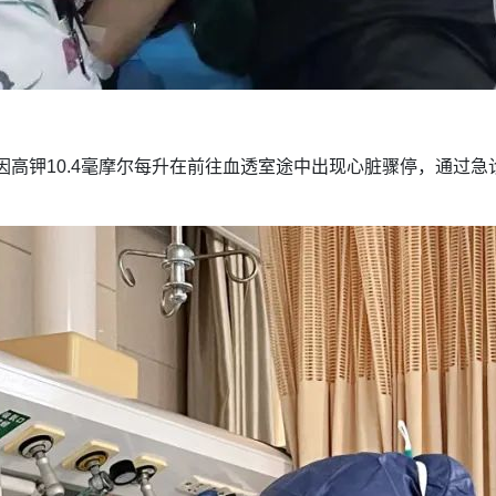
因高钾10.4毫摩尔每升在前往血透室途中出现心脏骤停，通过急