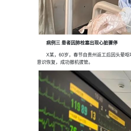
病例三 患者因肺栓塞出现心脏骤停
X某，60岁，春节自贵州返工后因头晕
意识恢复，成功撤机拔管。